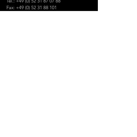
Tel.:
+49 (0) 52 31 87 07 88
Fax:
+49 (0) 52 31 88 101
E-Mail:
info@schreiber-schaul.de
KONTAKT:
Namen eingeben
E-Mail eingeben
Nachricht eingeben
Einreichen